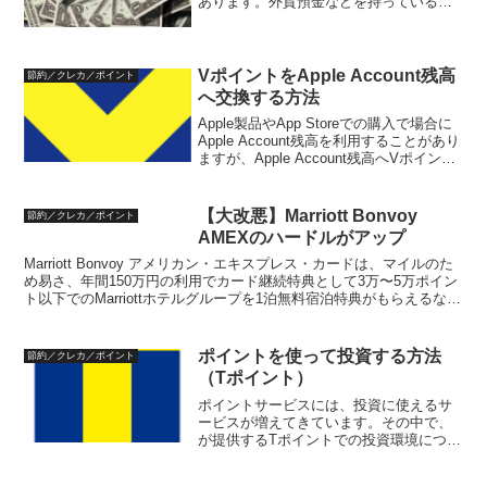
あります。外貨預金などを持っている場
合は有利になる場合があります。外貨で
直接決済できるカードをまとめます。外
貨直接決済のメリット外貨直接決済のメ
リットは、為替レートを意...
VポイントをApple Account残高
節約／クレカ／ポイント
へ交換する方法
Apple製品やApp Storeでの購入で場合に
Apple Account残高を利用することがあり
ますが、Apple Account残高へVポイント
を利用したい場合の利用方法についてま
とめておきます。VポイントをApple
Account...
【大改悪】Marriott Bonvoy
節約／クレカ／ポイント
AMEXのハードルがアップ
Marriott Bonvoy アメリカン・エキスプレス・カードは、マイルのた
め易さ、年間150万円の利用でカード継続特典として3万〜5万ポイン
ト以下でのMarriottホテルグループを1泊無料宿泊特典がもらえるな
ど、旅行好きな人にとっては...
ポイントを使って投資する方法
節約／クレカ／ポイント
（Tポイント）
ポイントサービスには、投資に使えるサ
ービスが増えてきています。その中で、
が提供するTポイントでの投資環境につい
てまとめます。Tポイントで投資できるサ
ービスTポイントを使って投資できるサー