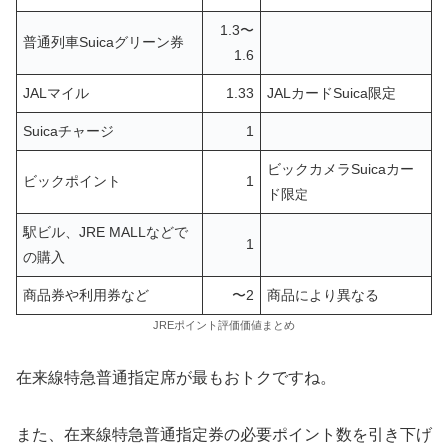
1.3〜
普通列車Suicaグリーン券
1.6
JALマイル
1.33
JALカードSuica限定
Suicaチャージ
1
ビックカメラSuicaカー
ビックポイント
1
ド限
定
駅ビル、JRE MALLなどで
1
の購入
商品券や利用券など
〜2
商品により異なる
JREポイント評価価値まとめ
在来線特急普通指定席が最もおトクですね。
また、在来線特急普通指定券の必要ポイント数を引き下げ