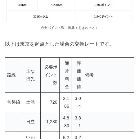
必要ポイント数（出典：えきねっと）
以下は東京を起点とした場合の交換レートです。
通
評
必要ポ
主な
常
価
路線
イント
備考
行先
料
価
数
金
値
2,1
3.0
常磐線
土浦
720
86
4
4,8
3.8
日立
1,280
80
1
いわ
6,2
3.2