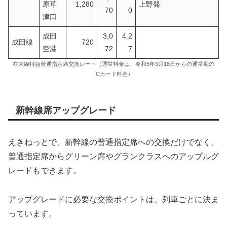
原草
1,280
上野発
70
0
津口
成田
3,0
4.2
成田線
720
空港
72
7
在来線特急普通指定席交換レート（通常料金は、令和5年3月18日からの通常期の
ICカード料金）
新幹線席アップグレード
えきねっとで、新幹線の普通指定席への交換だけでなく、
普通指定席からグリーン席やグランクラスへのアップルグ
レードもできます。
アップグレードに必要な交換ポイントは、列車ごとに決ま
っています。