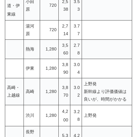
小田
2,5
3.5
720
道・伊
原
38
3
東線
湯河
2,7
3.7
720
原
14
7
3,5
2.7
熱海
1,280
60
8
3,8
3.0
伊東
1,280
90
4
上野発
高崎・
3,8
3.0
高崎
1,280
新幹線より評価価値は
上越線
70
2
良いが、時間がかかる
4,2
3.2
渋川
1,280
上野発
8
00
長野
5,3
4.2