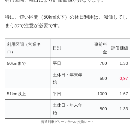
特に、短い区間（50km以下）の休日利用は、減価してし
まうので注意が必要です。
利用区間（営業キ
事前料
日別
評価価値
ロ）
金
50kmまで
平日
780
1.30
土休日・年末年
580
0,97
始
51km以上
平日
1000
1.67
土休日・年末年
800
1.33
始
普通列車グリーン券への交換レート