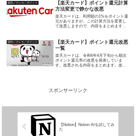
ビスは、5つあります。SBI証券
【楽天カード】ポイント還元計算
節約／クレカ／ポイント
bitFlyerSBI...
方法変更で静かな改悪
楽天カードは、利用額の1%をポイント還
元がありますが、この計算方法を変更し
て改悪しますので、内容をまとめます。
楽天カード改悪の内容楽天カードの改定
内容は、以下のとおりです。対象は、令
和5年11月請求分からです。楽天カードの
【楽天カード】ポイント還元改悪
節約／クレカ／ポイント
還元ポイント計算方...
一覧
楽天カードは、令和6年4月下旬から順次
ポイント還元率の改悪を発表していま
す。改悪される内容をまとめます。改悪
の内容楽天カードのポイント還元改悪予
定の内容です。楽天キャッシュへのチャ
ージの還元方法令和6年6月4日より楽天カ
ードから楽天キャッシ...
スポンサーリンク
【Notion】Notion AIを試してみ
た