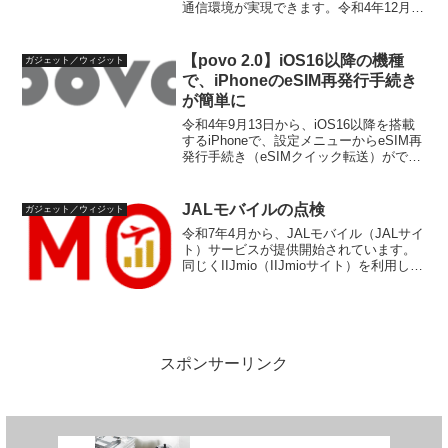
通信環境が実現できます。令和4年12月20
日 10時より、このpovo 2.0でauかんたん
決済が利用可能になりました。auかんた
ん決済とは？auかんたん決済は...
【povo 2.0】iOS16以降の機種
ガジェット／ウィジット
で、iPhoneのeSIM再発行手続き
が簡単に
令和4年9月13日から、iOS16以降を搭載
するiPhoneで、設定メニューからeSIM再
発行手続き（eSIMクイック転送）ができ
るようになっています。これにより簡単
に古いiPhoneから新しいiPhoneへの切り
替えが簡単にできます。eS...
JALモバイルの点検
ガジェット／ウィジット
令和7年4月から、JALモバイル（JALサイ
ト）サービスが提供開始されています。
同じくIIJmio（IIJmioサイト）を利用して
いるBIC SIM（BIC SIMサイト）と比較し
てまとめておきます。JALモバイルの概
要JALモバイルは、M...
スポンサーリンク