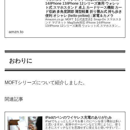
14/iPhone 13/iPhone 12シリーズ兼用 ウォレッ
ト式 スマホスタンド 卓上 カードケース機能 カー
ド収納 多角度調節 薄型軽量 折り畳み式 持ち歩き
便利 オシャレ (hello-yellow) : 家電＆カメラ
Amazon.co.jp: MOFT【公式直営店】Snap-On スマホスタ
ンド マグネット MagSafe対応 iPhone 14/iPhone
13/iPhone 12シリーズ兼用 ウォレット式 スマホスタンド
卓上 カードケース機能 ...
amzn.to
おわりに
MOFTシリーズについて紹介しました。
関連記事
iPadのペンのワイヤレス充電のありがたみ
iPadでちょっとしたメモを書くのにペンを使う機会は多い
と思いますが、鉛筆やボールペンなどと同じように、使う
ときにスイッチなどを意識せずに使えると使いやすいです