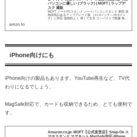
パソコンに優しい (ブラック) | MOFT | ラップデ
スク 通販
MOFT ノートPCスタンド ノートパソコンスタンド 新型 放
熱排気口あるアップグレード版 ［11.6インチ～15.6イン
チ］に対応 放熱性よく 薄くて丈夫 コンパクトで軽量 角度
調整可能 パソコンに優しい (ブラック)がラップデスクスト
amzn.to
ア...
iPhone向けにも
iPhone向けの製品もあります。YouTube再生など、TV代
わりになるでしょう。
MagSafe対応で、カードも収納できるため、とても便利で
す。
Amazon.co.jp: MOFT【公式直営店】Snap-On ス
マホスタンド マグネット MagSafe対応 iPhone