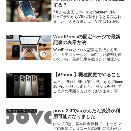
する？
7月から楽天モバイルがRakuten UN-
LIMITがVIからVIIへ移行すると発表され
ました。大きな違いは、VIでは1GB未満
のデータ通信量が0円だったのが、VIIで
は980円（消費税別）になり、3GBまで、
一律料金となったことです。V...
WordPressの固定ページで最新
Tips
記事の表示方法
WordPressでブログ記事を作成する際
に、カテゴリーなど、固定した説明を書
いてから、最新記事を載せたい用途があ
ります。グローバルナビなどに載せるカ
テゴリーの固定した紹介を行って、最新
記事を表示するなどの作り方をまとめま
【iPhone】機種変更でやること
Tips
す。カテゴリーの場...
先日、iPhone SE（第2世代）からiPhone
16 Proへ移行しました。iPhoneを移行す
るときの手順をまとめておきます。事前
準備移行する前に準備しておくこととし
て、以下を準備しておきます。Wi-Fiで通
信できる環境Blueto...
povo 2.0でauかんたん決済が利
ガジェット／ウィジット
用可能になりました
povo 2.0は、基本料金無料で、トッピン
グの追加によりユーザの利用に合わせた