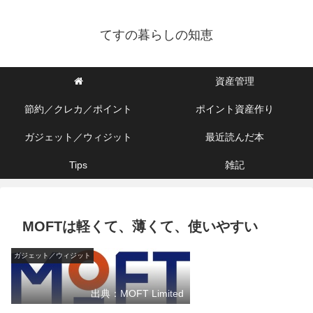
てすの暮らしの知恵
資産管理
節約／クレカ／ポイント
ポイント資産作り
ガジェット／ウィジット
最近読んだ本
Tips
雑記
MOFTは軽くて、薄くて、使いやすい
ガジェット／ウィジット
出典：MOFT Limited