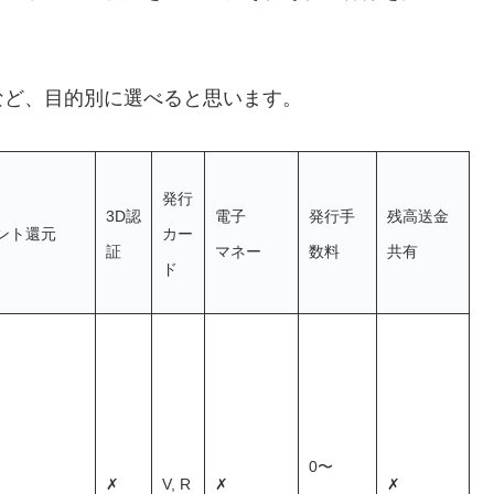
など、目的別に選べると思います。
発行
3D認
電子
発行手
残高送金
ント還元
カー
証
マネー
数料
共有
ド
0〜
✗
V,
R
✗
✗