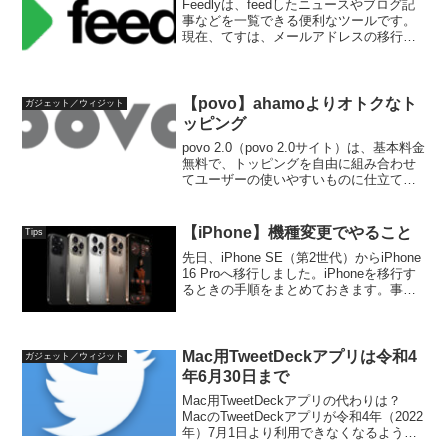
Feedlyは、feedしたニュースやブログ記
事などを一覧できる便利なツールです。
現在、てすは、メールアドレスの移行を
進めていて、これに伴いFeedlyのアカウ
ントも移行するため、その方法をまとめ
ておきます。Feedlyのアカウント移行方
法...
【povo】ahamoよりオトクなト
ガジェット／ウィジット
ッピング
povo 2.0（povo 2.0サイト）は、基本料金
無料で、トッピングを自由に組み合わせ
てユーザーの使いやすいものに仕立てる
モバイル回線サービスです。令和6年6月
14日〜月末までデータ240GB／1年の期間
限定トッピングが販売されています...
【iPhone】機種変更でやること
Tips
先日、iPhone SE（第2世代）からiPhone
16 Proへ移行しました。iPhoneを移行す
るときの手順をまとめておきます。事前
準備移行する前に準備しておくこととし
て、以下を準備しておきます。Wi-Fiで通
信できる環境Blueto...
Mac用TweetDeckアプリは令和4
ガジェット／ウィジット
年6月30日まで
Mac用TweetDeckアプリの代わりは？
MacのTweetDeckアプリが令和4年（2022
年）7月1日より利用できなくなるようで