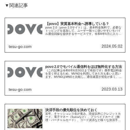
▼関連記事
【povo】実質基本料金へ誘導している？
povo 2.0（povo 2.0サイト）は、基本料金無料で、必要な
トッピングを追加して、ユーザー個々に使いやすいモバイ
ル通信回線を提供するサービスです。令和6年5月に入り、
新たな期間限定トッピングが発売されていますので、見て
いきましょう。...
2024.05.02
tesu-go.com
povo 2.0でモバイル通信料をほぼ無料化する方法
（この記事は令和6年6月30日まで有効です）携帯電話料金
を安く抑えるため、MVNOを利用してきた方も多いと思い
ます。MVNOはMNOと比較し、通信速度が劣化が多く、
MVNOでは満足できずにMNOを継続するユーザーも多いと
思います。国による携...
2023.03.13
tesu-go.com
決済手段の優先順位を決めておく
近年、キャッシュレス化が進み、現金以外にクレジットカ
ード、電子マネー（Suicaなど）、プリペイドカード（物
理・バーチャルカード）、コード決済など様々な決済手段
があります。おそらく多くのユーザーが複数の決済手段を
利用しており、ケースバイケー...