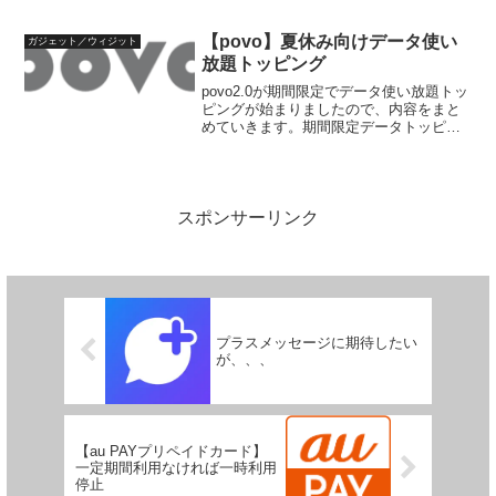
す。Webでは引き続き利用できるようで
す。このため、簡単に開きたいときはブ
ックマークをする、常時開いておき...
【povo】夏休み向けデータ使い
ガジェット／ウィジット
放題トッピング
povo2.0が期間限定でデータ使い放題トッ
ピングが始まりましたので、内容をまと
めていきます。期間限定データトッピン
グの内容夏休み向けに期間限定で販売さ
れているデータトッピングは以下のよう
なものです。データ量利用期間料金（税
込）販売期間使い...
スポンサーリンク
プラスメッセージに期待したい
が、、、
【au PAYプリペイドカード】
一定期間利用なければ一時利用
停止