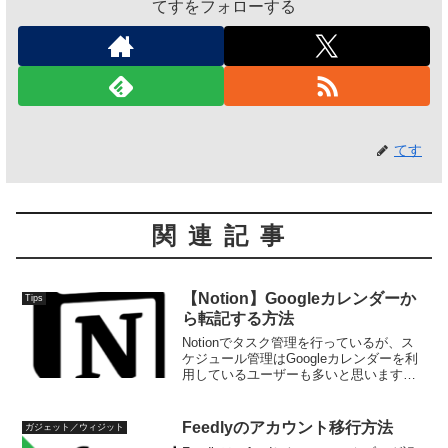
てすをフォローする
てす
関連記事
【Notion】Googleカレンダーか
Tips
ら転記する方法
Notionでタスク管理を行っているが、ス
ケジュール管理はGoogleカレンダーを利
用しているユーザーも多いと思います。
このため、NotionやGoogleカレンダーな
ど、両方を見る必要が面倒なものです。
一元管理できれば楽ですね。そこで、G...
Feedlyのアカウント移行方法
ガジェット／ウィジット